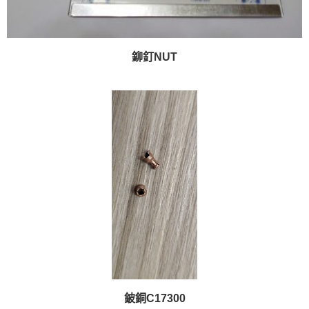
鉚釘NUT
鈹銅C17300