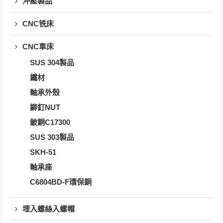
沖壓製品
CNC铣床
CNC車床
SUS 304製品
鐵材
軸承外殼
鉚釘NUT
鈹銅C17300
SUS 303製品
SKH-51
軸承座
C6804BD-F環保銅
埋入螺絲入螺帽